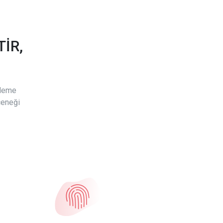
İR,
ödeme
çeneği