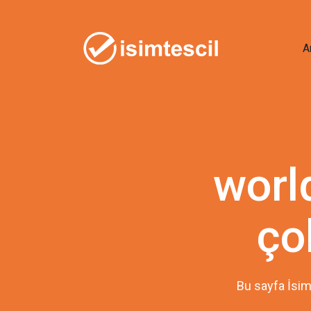
A
worl
ço
Bu sayfa İsim