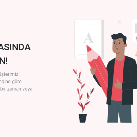
ASINDA
N!
üşterimiz,
endine göre
i bir zaman veya