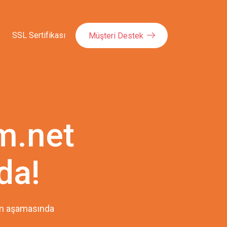
SSL Sertifikası
Müşteri Destek
m.net
da!
pım aşamasında